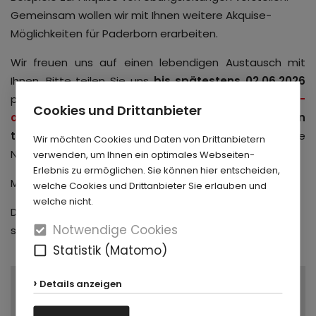
Gemeinsam wollen wir mit Ihnen weitere Akquise-
Möglichkeiten für Paderborn erarbeiten.
Wir freuen uns auf einen lebendigen Austausch mit
Ihnen. Bitte teilen Sie uns
bis spätestens 02.06.2026
per E-Mail an 📧
stadtsportverband-paderborn@t-
Cookies und Drittanbieter
online.de
mit,
mit wie vielen Personen Ihre Institution
teilnehmen wird
. Schreiben Sie bitte zusätzlich die
Wir möchten Cookies und Daten von Drittanbietern
Namen der Teilnehmenden dazu. Vielen Dank!
verwenden, um Ihnen ein optimales Webseiten-
Erlebnis zu ermöglichen. Sie können hier entscheiden,
Mit sportlichen Grüßen
welche Cookies und Drittanbieter Sie erlauben und
welche nicht.
Dr. Nicole Satzinger & Lena Wobbe
Notwendige Cookies
stv. Vorsitzende Stadtsportverband Paderborn e. V.
Statistik (Matomo)
Details anzeigen