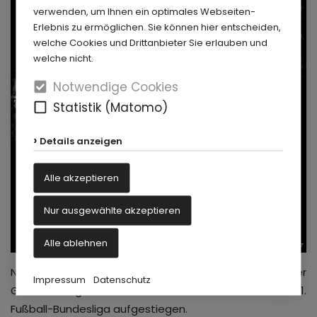
verwenden, um Ihnen ein optimales Webseiten-
Erlebnis zu ermöglichen. Sie können hier entscheiden,
welche Cookies und Drittanbieter Sie erlauben und
welche nicht.
Notwendige Cookies
Statistik (Matomo)
Details anzeigen
Alle akzeptieren
Nur ausgewählte akzeptieren
Alle ablehnen
SC Paderborn 07
Nach 2014 und 2019 hat der SC Paderborn 07 wieder
Impressum
Datenschutz
Geschichte geschrieben und ist zum dritten Mal in die 1.
Fußball-Bundesliga aufgestiegen.