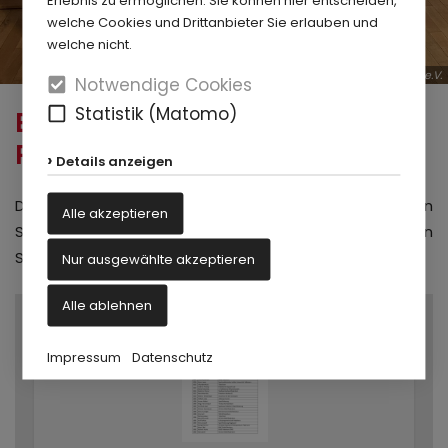
Verdiente Persönlichkeit 2025
welche Cookies und Drittanbieter Sie erlauben und
welche nicht.
Stadtsportverband Paderborn e.V.
Notwendige Cookies
Statistik (Matomo)
BESONDERE VERDIENSTE IM
PADERBORNER SPORT
Details anzeigen
Die Stadt Paderborn ehrt bei der jährlichen
Alle akzeptieren
Sportlerehrung Personen, die sich besonders um den
Sport in Paderborn verdient gemacht haben.
Nur ausgewählte akzeptieren
Alle ablehnen
Impressum
Datenschutz